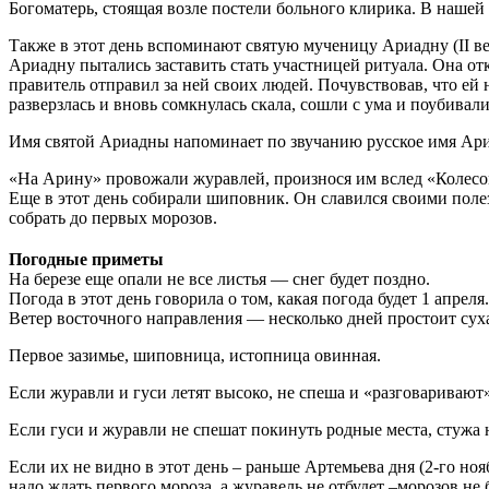
Богоматерь, стоящая возле постели больного клирика. В нашей
Также в этот день вспоминают святую мученицу Ариадну (II 
Ариадну пытались заставить стать участницей ритуала. Она отк
правитель отправил за ней своих людей. Почувствовав, что ей н
разверзлась и вновь сомкнулась скала, сошли с ума и поубивали
Имя святой Ариадны напоминает по звучанию русское имя Ари
«На Арину» провожали журавлей, произнося им вслед «Колесом 
Еще в этот день собирали шиповник. Он славился своими поле
собрать до первых морозов.
Погодные приметы
На березе еще опали не все листья — снег будет поздно.
Погода в этот день говорила о том, какая погода будет 1 апреля.
Ветер восточного направления — несколько дней простоит суха
Первое зазимье, шиповница, истопница овинная.
Если журавли и гуси летят высоко, не спеша и «разговаривают»
Если гуси и журавли не спешат покинуть родные места, стужа н
Если их не видно в этот день – раньше Артемьева дня (2-го но
надо ждать первого мороза, а журавель не отбудет –морозов не б