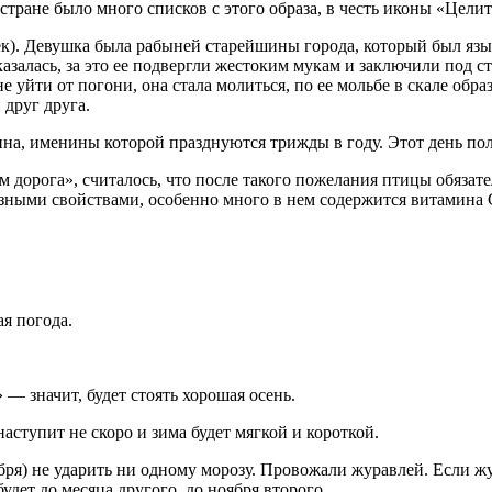
 стране было много списков с этого образа, в честь иконы «Цел
век). Девушка была рабыней старейшины города, который был я
азалась, за это ее подвергли жестоким мукам и заключили под с
е уйти от погони, она стала молиться, по ее мольбе в скале обра
 друг друга.
на, именины которой празднуются трижды в году. Этот день по
дорога», считалось, что после такого пожелания птицы обязате
зными свойствами, особенно много в нем содержится витамина С
я погода.
 — значит, будет стоять хорошая осень.
аступит не скоро и зима будет мягкой и короткой.
ября) не ударить ни одному морозу. Провожали журавлей. Если жу
удет до месяца другого, до ноября второго.