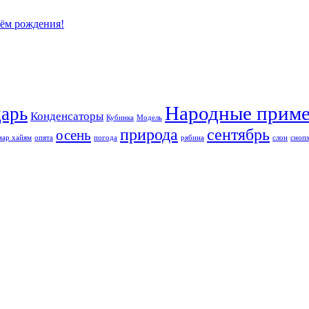
нём рождения!
Народные прим
арь
Конденсаторы
Кубинка
Модель
природа
сентябрь
осень
мар хайям
опята
погода
рябина
слон
сноп