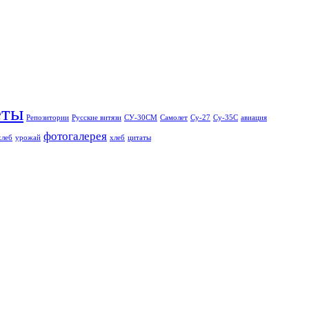
еты
Репозитории
Русские витязи
СУ-30СМ
Самолет
Су-27
Су-35С
авиация
фотогалерея
хлеб
урожай
хлеб
цитаты