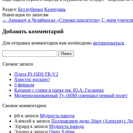
Раздел:
Без рубрики
Календарь
Навигация по записям
←
Авиашоу в Челябинске «Стрижи прилетели»
С днем учител
Добавить комментарий
Для отправки комментария вам необходимо
авторизоваться
.
Найти:
Свежие записи
Плата PI-16DI-TR-V2
Христос воскрес!
3 февраля
Катание с горки в парке им. Ю.А. Гагарина
Модернизированный Ту-160М совершил первый полет
Свежие комментарии
jeb
к записи
Мудрость народа
Алексей
к записи
Поздравляем дядю Лёшу (Алексея) с Д
Эдуард
к записи
Мудрость народа
Эдуард
к записи
Омар Хайям