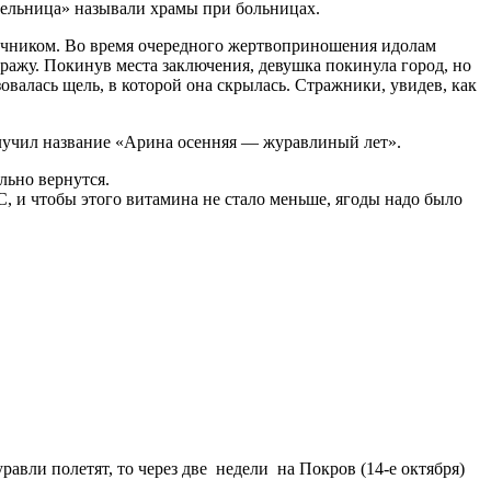
ительница» называли храмы при больницах.
зычником. Во время очередного жертвоприношения идолам
тражу. Покинув места заключения, девушка покинула город, но
зовалась щель, в которой она скрылась. Стражники, увидев, как
лучил название «Арина осенняя — журавлиный лет».
льно вернутся.
, и чтобы этого витамина не стало меньше, ягоды надо было
равли полетят, то через две недели на Покров (14-е октября)