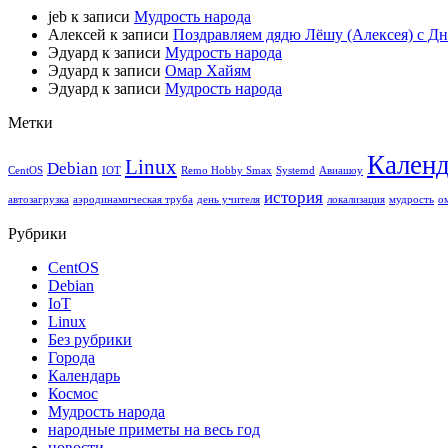
jeb
к записи
Мудрость народа
Алексей
к записи
Поздравляем дядю Лёшу (Алексея) с Д
Эдуард
к записи
Мудрость народа
Эдуард
к записи
Омар Хайям
Эдуард
к записи
Мудрость народа
Метки
Календ
Linux
Debian
CentOS
IOT
Remo Hobby Smax
Systemd
Авиашоу
история
автозагрузка
аэродинамическая труба
день учителя
локализация
мудрость
о
Рубрики
CentOS
Debian
IoT
Linux
Без рубрики
Города
Календарь
Космос
Мудрость народа
народные приметы на весь год
новости