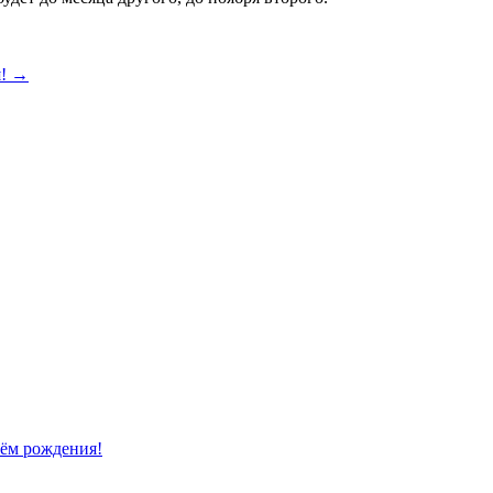
я!
→
нём рождения!