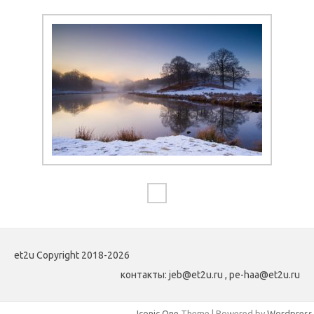
et2u Copyright 2018-2026
контакты: jeb@et2u.ru , pe-haa@et2u.ru
Iconic One
Theme | Powered by
Wordpress