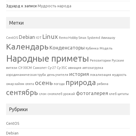
Эдуард
к записи
Мудрость народа
Метки
Linux
Debian
CentOS
IOT
Remo Hobby Smax
Systemd
Авиашоу
Календарь
Конденсаторы
Кубинка
Модель
Народные приметы
Репозитории
Русские
витязи
СУ-30СМ
Самолет
Су-27
Су-35С
авиация
автозагрузка
история
аэродинамическая труба
день учителя
локализация
мудрость
природа
осень
омар хайям
опята
погода
рябина
сентябрь
фотогалерея
слон
снопхлеб
урожай
хлеб
цитаты
Рубрики
CentOS
Debian