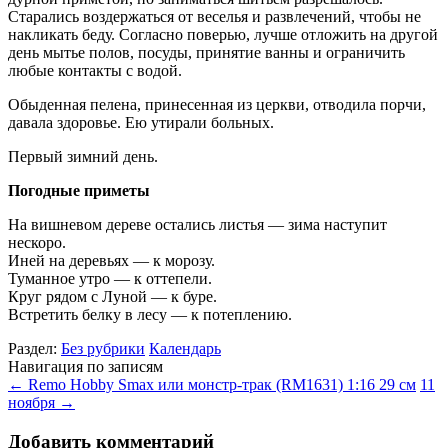
Старались воздержаться от веселья и развлечений, чтобы не
накликать беду. Согласно поверью, лучше отложить на другой
день мытье полов, посуды, принятие ванны и ограничить
любые контакты с водой.
Обыденная пелена, принесенная из церкви, отводила порчи,
давала здоровье. Ею утирали больных.
Первый зимний день.
Погодные приметы
На вишневом дереве остались листья — зима наступит
нескоро.
Иней на деревьях — к морозу.
Туманное утро — к оттепели.
Круг рядом с Луной — к буре.
Встретить белку в лесу — к потеплению.
Раздел:
Без рубрики
Календарь
Навигация по записям
←
Remo Hobby Smax или монстр-трак (RM1631) 1:16 29 см
11
ноября
→
Добавить комментарий