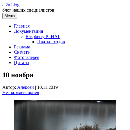
Перейти
et2u blog
к
блог наших специалистов
содержимому
Меню
Главная
Документация
Raspberry PI HAT
Платы входов
Реклама
Скачать
Фотогалерея
Цитаты
10 ноября
Автор:
Алексей
|
10.11.2019
Нет комментариев