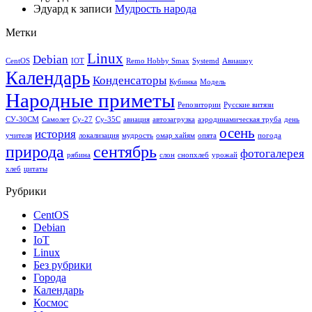
Эдуард
к записи
Мудрость народа
Метки
Linux
Debian
CentOS
IOT
Remo Hobby Smax
Systemd
Авиашоу
Календарь
Конденсаторы
Кубинка
Модель
Народные приметы
Репозитории
Русские витязи
СУ-30СМ
Самолет
Су-27
Су-35С
авиация
автозагрузка
аэродинамическая труба
день
осень
история
учителя
локализация
мудрость
омар хайям
опята
погода
природа
сентябрь
фотогалерея
рябина
слон
снопхлеб
урожай
хлеб
цитаты
Рубрики
CentOS
Debian
IoT
Linux
Без рубрики
Города
Календарь
Космос