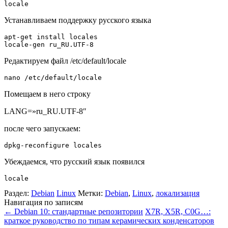
locale
Устанавливаем поддержку русского языка
apt-get install locales

locale-gen ru_RU.UTF-8
Редактируем файл /etc/default/locale
nano /etc/default/locale
Помещаем в него строку
LANG=»ru_RU.UTF-8″
после чего запускаем:
Убеждаемся, что русский язык появился
locale
Раздел:
Debian
Linux
Метки:
Debian
,
Linux
,
локализация
Навигация по записям
←
Debian 10: стандартные репозитории
X7R, X5R, C0G…:
краткое руководство по типам керамических конденсаторов