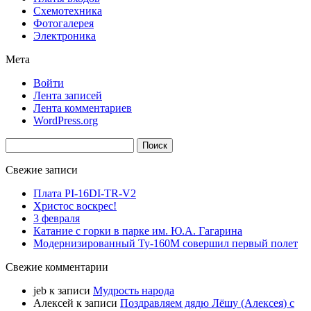
Схемотехника
Фотогалерея
Электроника
Мета
Войти
Лента записей
Лента комментариев
WordPress.org
Найти:
Свежие записи
Плата PI-16DI-TR-V2
Христос воскрес!
3 февраля
Катание с горки в парке им. Ю.А. Гагарина
Модернизированный Ту-160М совершил первый полет
Свежие комментарии
jeb
к записи
Мудрость народа
Алексей
к записи
Поздравляем дядю Лёшу (Алексея) с