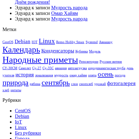
Днём рождения!
Эдуард
к записи
Мудрость народа
Эдуард
к записи
Омар Хайям
Эдуард
к записи
Мудрость народа
Метки
Linux
Debian
CentOS
IOT
Remo Hobby Smax
Systemd
Авиашоу
Календарь
Конденсаторы
Кубинка
Модель
Народные приметы
Репозитории
Русские витязи
СУ-30СМ
Самолет
Су-27
Су-35С
авиация
автозагрузка
аэродинамическая труба
день
осень
история
учителя
локализация
мудрость
омар хайям
опята
погода
природа
сентябрь
фотогалерея
рябина
слон
снопхлеб
урожай
хлеб
цитаты
Рубрики
CentOS
Debian
IoT
Linux
Без рубрики
Города