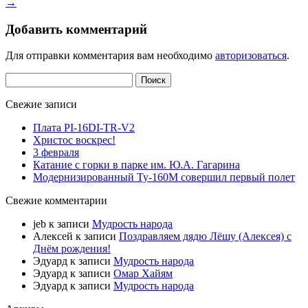
→
Добавить комментарий
Для отправки комментария вам необходимо
авторизоваться
.
Найти:
Свежие записи
Плата PI-16DI-TR-V2
Христос воскрес!
3 февраля
Катание с горки в парке им. Ю.А. Гагарина
Модернизированный Ту-160М совершил первый полет
Свежие комментарии
jeb
к записи
Мудрость народа
Алексей
к записи
Поздравляем дядю Лёшу (Алексея) с
Днём рождения!
Эдуард
к записи
Мудрость народа
Эдуард
к записи
Омар Хайям
Эдуард
к записи
Мудрость народа