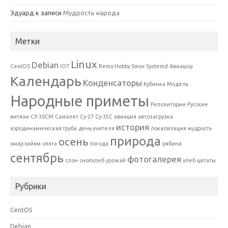
Эдуард
к записи
Мудрость народа
Метки
Linux
Debian
CentOS
IOT
Remo Hobby Smax
Systemd
Авиашоу
Календарь
Конденсаторы
Кубинка
Модель
Народные приметы
Репозитории
Русские
витязи
СУ-30СМ
Самолет
Су-27
Су-35С
авиация
автозагрузка
история
аэродинамическая труба
день учителя
локализация
мудрость
природа
осень
омар хайям
опята
погода
рябина
сентябрь
фотогалерея
слон
снопхлеб
урожай
хлеб
цитаты
Рубрики
CentOS
Debian