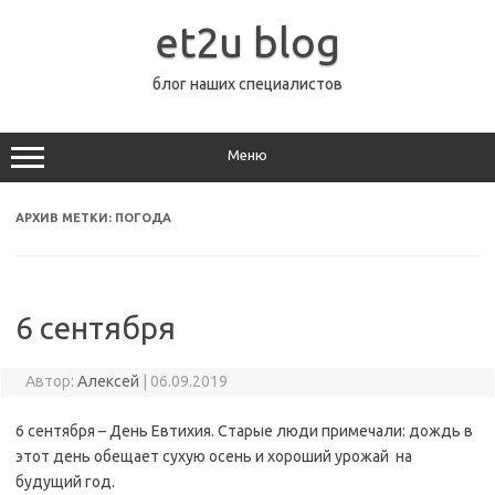
Перейти
к
et2u blog
содержимому
блог наших специалистов
Меню
АРХИВ МЕТКИ:
ПОГОДА
6 сентября
Автор:
Алексей
|
06.09.2019
6 сентября – День Евтихия. Старые люди примечали: дождь в
этот день обещает сухую осень и хороший урожай на
будущий год.