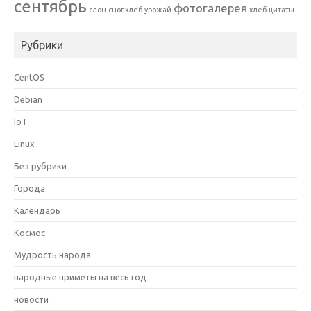
сентябрь
фотогалерея
слон
снопхлеб
урожай
хлеб
цитаты
Рубрики
CentOS
Debian
IoT
Linux
Без рубрики
Города
Календарь
Космос
Мудрость народа
народные приметы на весь год
новости