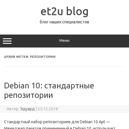
Перейти
к
et2u blog
содержимому
блог наших специалистов
Меню
АРХИВ МЕТКИ:
РЕПОЗИТОРИИ
Debian 10: стандартные
репозитории
Автор:
Эдуард
|
25.12.2019
Стандартный набор репозиториев для Debian 10 Apt —
Менеджер пакетов применяемый в Debian 10 использует