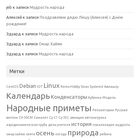
jeb
к записи
Мудрость народа
Алексей
к записи
Поздравляем дядю Лёшу (Алексея) с Днём
рождения!
Эдуард
к записи
Мудрость народа
Эдуард
к записи
Омар Хайям
Эдуард
к записи
Мудрость народа
Метки
Linux
Debian
CentOS
IOT
Remo Hobby Smax
Systemd
Авиашоу
Календарь
Конденсаторы
Кубинка
Модель
Народные приметы
Репозитории
Русские
витязи
СУ-30СМ
Самолет
Су-27
Су-35С
авиация
автозагрузка
история
аэродинамическая труба
день учителя
локализация
мудрость
природа
осень
омар хайям
опята
погода
рябина