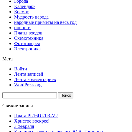
Города
Календарь
Космос
Мудрость народа
народные приметы на весь год
новости
Платы входов
Схемотехника
Фотогалерея
Электроника
Мета
Войти
Лента записей
Лента комментариев
WordPress.org
Найти:
Свежие записи
Плата PI-16DI-TR-V2
Христос воскрес!
3 февраля
Катание с горки в парке им. Ю.А. Гагарина