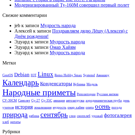
Модернизированный Ту-160М совершил первый полет
Свежие комментарии
jeb
к записи
Мудрость народа
Алексей
к записи
Поздравляем дядю Лёшу (Алексея) с
Днём рождения!
Эдуард
к записи
Мудрость народа
Эдуард
к записи
Омар Хайям
Эдуард
к записи
Мудрость народа
Метки
Linux
Debian
CentOS
IOT
Remo Hobby Smax
Systemd
Авиашоу
Календарь
Конденсаторы
Кубинка
Модель
Народные приметы
Репозитории
Русские витязи
СУ-30СМ
Самолет
Су-27
Су-35С
авиация
автозагрузка
аэродинамическая труба
день
осень
история
учителя
локализация
мудрость
омар хайям
опята
погода
природа
сентябрь
фотогалерея
рябина
слон
снопхлеб
урожай
хлеб
цитаты
Рубрики