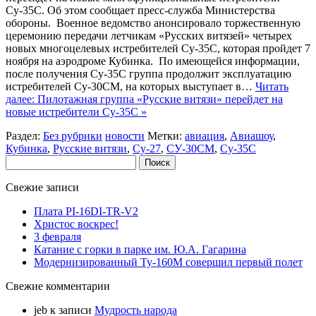
Су-35С. Об этом сообщает пресс-служба Министерства
обороны. Военное ведомство анонсировало торжественную
церемонию передачи летчикам «Русских витязей» четырех
новых многоцелевых истребителей Су-35С, которая пройдет 7
ноября на аэродроме Кубинка. По имеющейся информации,
после получения Су-35С группа продолжит эксплуатацию
истребителей Су-30СМ, на которых выступает в…
Читать
далее: Пилотажная группа «Русские витязи» перейдет на
новые истребители Су-35С »
Раздел:
Без рубрики
новости
Метки:
авиация
,
Авиашоу
,
Кубинка
,
Русские витязи
,
Су-27
,
СУ-30СМ
,
Су-35С
Найти:
Свежие записи
Плата PI-16DI-TR-V2
Христос воскрес!
3 февраля
Катание с горки в парке им. Ю.А. Гагарина
Модернизированный Ту-160М совершил первый полет
Свежие комментарии
jeb
к записи
Мудрость народа