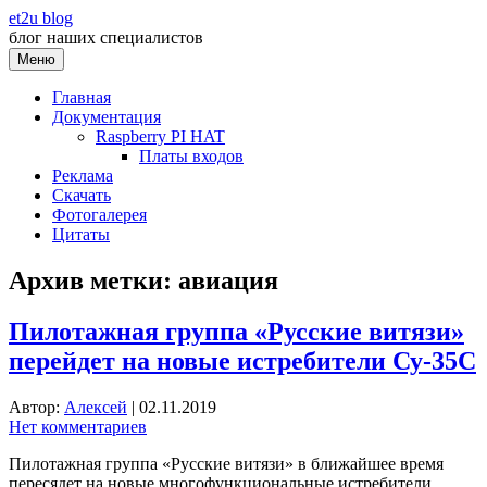
Перейти
et2u blog
к
блог наших специалистов
содержимому
Меню
Главная
Документация
Raspberry PI HAT
Платы входов
Реклама
Скачать
Фотогалерея
Цитаты
Архив метки:
авиация
Пилотажная группа «Русские витязи»
перейдет на новые истребители Су-35С
Автор:
Алексей
|
02.11.2019
Нет комментариев
Пилотажная группа «Русские витязи» в ближайшее время
пересядет на новые многофункциональные истребители