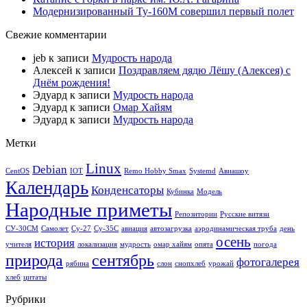
Модернизированный Ту-160М совершил первый полет
Свежие комментарии
jeb
к записи
Мудрость народа
Алексей
к записи
Поздравляем дядю Лёшу (Алексея) с
Днём рождения!
Эдуард
к записи
Мудрость народа
Эдуард
к записи
Омар Хайям
Эдуард
к записи
Мудрость народа
Метки
Linux
Debian
CentOS
IOT
Remo Hobby Smax
Systemd
Авиашоу
Календарь
Конденсаторы
Кубинка
Модель
Народные приметы
Репозитории
Русские витязи
СУ-30СМ
Самолет
Су-27
Су-35С
авиация
автозагрузка
аэродинамическая труба
день
осень
история
учителя
локализация
мудрость
омар хайям
опята
погода
природа
сентябрь
фотогалерея
рябина
слон
снопхлеб
урожай
хлеб
цитаты
Рубрики