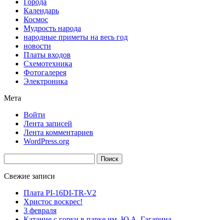
Города
Календарь
Космос
Мудрость народа
народные приметы на весь год
новости
Платы входов
Схемотехника
Фотогалерея
Электроника
Мета
Войти
Лента записей
Лента комментариев
WordPress.org
Найти:
Свежие записи
Плата PI-16DI-TR-V2
Христос воскрес!
3 февраля
Катание с горки в парке им. Ю.А. Гагарина