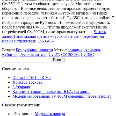
Су-35С. Об этом сообщает пресс-служба Министерства
обороны. Военное ведомство анонсировало торжественную
церемонию передачи летчикам «Русских витязей» четырех
новых многоцелевых истребителей Су-35С, которая пройдет 7
ноября на аэродроме Кубинка. По имеющейся информации,
после получения Су-35С группа продолжит эксплуатацию
истребителей Су-30СМ, на которых выступает в…
Читать
далее: Пилотажная группа «Русские витязи» перейдет на
новые истребители Су-35С »
Раздел:
Без рубрики
новости
Метки:
авиация
,
Авиашоу
,
Кубинка
,
Русские витязи
,
Су-27
,
СУ-30СМ
,
Су-35С
Найти:
Свежие записи
Плата PI-16DI-TR-V2
Христос воскрес!
3 февраля
Катание с горки в парке им. Ю.А. Гагарина
Модернизированный Ту-160М совершил первый полет
Свежие комментарии
jeb
к записи
Мудрость народа