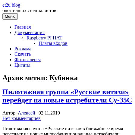
Перейти
et2u blog
к
блог наших специалистов
содержимому
Меню
Главная
Документация
Raspberry PI HAT
Платы входов
Реклама
Скачать
Фотогалерея
Цитаты
Архив метки:
Кубинка
Пилотажная группа «Русские витязи»
перейдет на новые истребители Су-35С
Автор:
Алексей
|
02.11.2019
Нет комментариев
Пилотажная группа «Русские витязи» в ближайшее время
пересядет на новые многофункциональные истребители