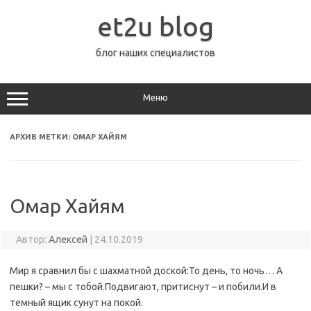
Перейти
к
et2u blog
содержимому
блог наших специалистов
Меню
АРХИВ МЕТКИ:
ОМАР ХАЙЯМ
Омар Хайям
Автор:
Алексей
|
24.10.2019
Мир я сравнил бы с шахматной доской:То день, то ночь… А
пешки? – мы с тобой.Подвигают, притиснут – и побили.И в
темный ящик сунут на покой.