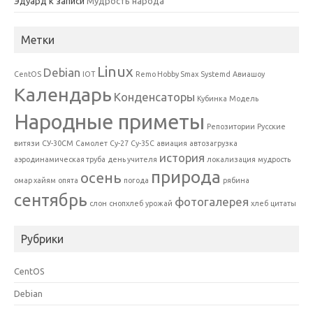
Эдуард
к записи
Мудрость народа
Метки
Linux
Debian
CentOS
IOT
Remo Hobby Smax
Systemd
Авиашоу
Календарь
Конденсаторы
Кубинка
Модель
Народные приметы
Репозитории
Русские
витязи
СУ-30СМ
Самолет
Су-27
Су-35С
авиация
автозагрузка
история
аэродинамическая труба
день учителя
локализация
мудрость
природа
осень
омар хайям
опята
погода
рябина
сентябрь
фотогалерея
слон
снопхлеб
урожай
хлеб
цитаты
Рубрики
CentOS
Debian