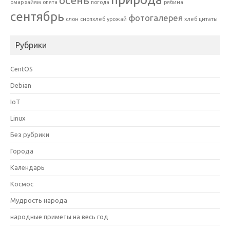
осень
омар хайям
опята
погода
рябина
сентябрь
фотогалерея
слон
снопхлеб
урожай
хлеб
цитаты
Рубрики
CentOS
Debian
IoT
Linux
Без рубрики
Города
Календарь
Космос
Мудрость народа
народные приметы на весь год