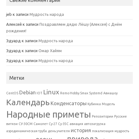
Свежие комментарии
jeb
к записи
Мудрость народа
Алексей
к записи
Поздравляем дядю Лёшу (Алексея) с Днём
рождения!
Эдуард
к записи
Мудрость народа
Эдуард
к записи
Омар Хайям
Эдуард
к записи
Мудрость народа
Метки
Linux
Debian
CentOS
IOT
Remo Hobby Smax
Systemd
Авиашоу
Календарь
Конденсаторы
Кубинка
Модель
Народные приметы
Репозитории
Русские
витязи
СУ-30СМ
Самолет
Су-27
Су-35С
авиация
автозагрузка
история
аэродинамическая труба
день учителя
локализация
мудрость
природа