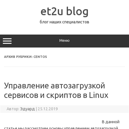
Перейти
к
et2u blog
содержимому
блог наших специалистов
Меню
АРХИВ РУБРИКИ:
CENTOS
Управление автозагрузкой
сервисов и скриптов в Linux
Автор:
Эдуард
|
25.12.2019
В данной
статье мы рассмотрим основы управлением автозагрузкой