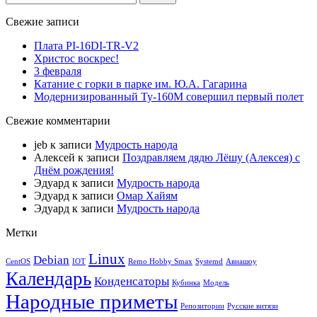
Свежие записи
Плата PI-16DI-TR-V2
Христос воскрес!
3 февраля
Катание с горки в парке им. Ю.А. Гагарина
Модернизированный Ту-160М совершил первый полет
Свежие комментарии
jeb
к записи
Мудрость народа
Алексей
к записи
Поздравляем дядю Лёшу (Алексея) с
Днём рождения!
Эдуард
к записи
Мудрость народа
Эдуард
к записи
Омар Хайям
Эдуард
к записи
Мудрость народа
Метки
Linux
Debian
CentOS
IOT
Remo Hobby Smax
Systemd
Авиашоу
Календарь
Конденсаторы
Кубинка
Модель
Народные приметы
Репозитории
Русские витязи