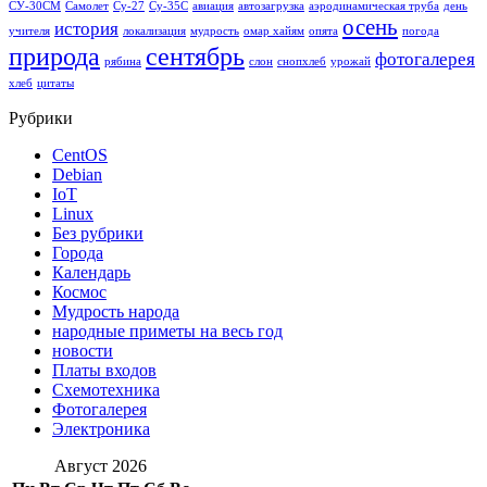
СУ-30СМ
Самолет
Су-27
Су-35С
авиация
автозагрузка
аэродинамическая труба
день
осень
история
учителя
локализация
мудрость
омар хайям
опята
погода
природа
сентябрь
фотогалерея
рябина
слон
снопхлеб
урожай
хлеб
цитаты
Рубрики
CentOS
Debian
IoT
Linux
Без рубрики
Города
Календарь
Космос
Мудрость народа
народные приметы на весь год
новости
Платы входов
Схемотехника
Фотогалерея
Электроника
Август 2026