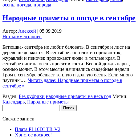
осень
,
погода
,
природа
Народные приметы о погоде в сентябре
Автор:
Алексей
|
05.09.2019
Нет комментариев
Батюшка- сентябрь не любит баловать. В сентябре и лист на
дереве не держится. В сентябре ласточек и горихвосток,
журавлей и пеночек провожают люди в теплые края. В
сентябре синица осень просит в гости. Весной дождь парит,
осенью мочит. В этом месяце начинались свадебные недели.
Гром в сентябре обещает теплую и долгую осень. Если много
паутины,…
Читать далее: Народные приметы о погоде в
сентябре »
Раздел:
Без рубрики
народные приметы на весь год
Метки:
Календарь
,
Народные приметы
Найти:
Свежие записи
Плата PI-16DI-TR-V2
Христос воскрес!