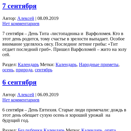
7 сентября
Автор:
Алексей
|
08.09.2019
Нет комментариев
7 сентября – День Тита -листопадника и Варфоломея. Кто в
этот день родится, тому счастье в зрелости выпадает. Особое
внимание уделялось овсу. Последние летние грибы: «Тит
отдает последний гриб». Пришел Варфоломей – жито на золу
сей.
Раздел:
Календарь
Метки:
Календарь
,
Народные приметы
,
осень
,
природа
,
сентябрь
6 сентября
Автор:
Алексей
|
06.09.2019
Нет комментариев
6 сентября – День Евтихия. Старые люди примечали: дождь в
этот день обещает сухую осень и хороший урожай на
будущий год.
Раздел:
Без рубрики
Календарь
Метки:
Календарь
,
опята
,