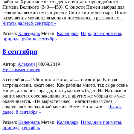
рябины. Христиане в этот день почитают преподобного
Пимена Великого (340—450). С юности Пимен выбрал для
себя монашеский путь и ушел в Скитский монастырь. После
разрушения монастыря монахи поселились в развалинах…
Читать далее: 9 сентября »
Раздел:
Календарь
Метки:
Календарь
,
Народные приметы
,
природа
,
рябина
,
сентябрь
8 сентября
Автор:
Алексей
|
08.09.2019
Нет комментариев
8 сентября — Рябинник и Наталья — овсяница. Вторая
встреча осени, косят овес. Как рябины много, так сыра осень
живет, а как нет гораздо, так суха осень будет. На Наталью в
одних местах овес закашивают, в других же уборка его уже
оканчивается. «Не вырастет овес – наглотаешься слез», —
сокрушался лошадиный мужик. Несет Наталья в…
Читать
далее: 8 сентября »
Раздел:
Календарь
Метки:
Календарь
,
Народные приметы
,
природа
,
сентябрь