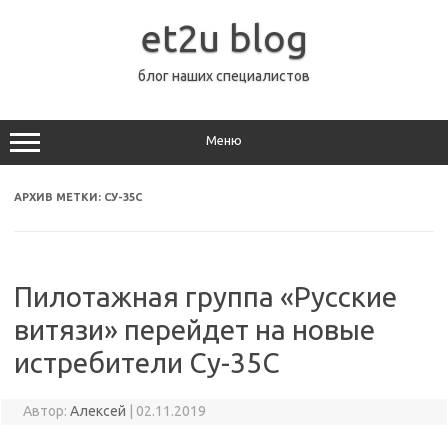
Перейти
к
et2u blog
содержимому
блог наших специалистов
Меню
АРХИВ МЕТКИ:
СУ-35С
Пилотажная группа «Русские
витязи» перейдет на новые
истребители Су-35С
Автор:
Алексей
|
02.11.2019