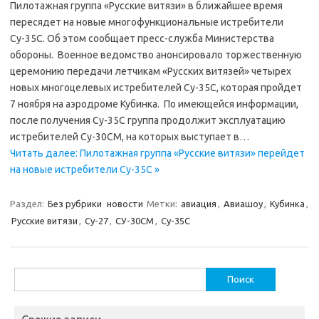
Пилотажная группа «Русские витязи» в ближайшее время
пересядет на новые многофункциональные истребители
Су-35С. Об этом сообщает пресс-служба Министерства
обороны. Военное ведомство анонсировало торжественную
церемонию передачи летчикам «Русских витязей» четырех
новых многоцелевых истребителей Су-35С, которая пройдет
7 ноября на аэродроме Кубинка. По имеющейся информации,
после получения Су-35С группа продолжит эксплуатацию
истребителей Су-30СМ, на которых выступает в…
Читать далее: Пилотажная группа «Русские витязи» перейдет
на новые истребители Су-35С »
Раздел:
Без рубрики
новости
Метки:
авиация
,
Авиашоу
,
Кубинка
,
Русские витязи
,
Су-27
,
СУ-30СМ
,
Су-35С
Найти: