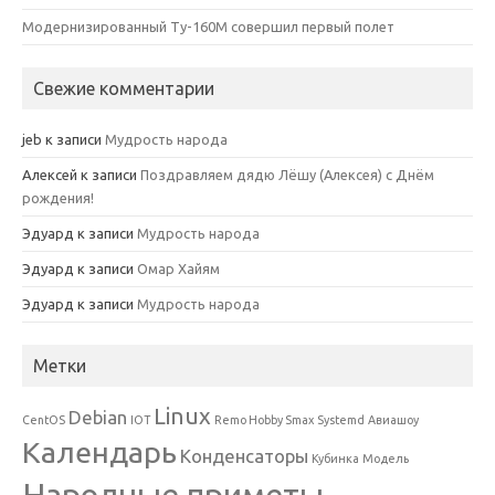
Модернизированный Ту-160М совершил первый полет
Свежие комментарии
jeb
к записи
Мудрость народа
Алексей
к записи
Поздравляем дядю Лёшу (Алексея) с Днём
рождения!
Эдуард
к записи
Мудрость народа
Эдуард
к записи
Омар Хайям
Эдуард
к записи
Мудрость народа
Метки
Linux
Debian
CentOS
IOT
Remo Hobby Smax
Systemd
Авиашоу
Календарь
Конденсаторы
Кубинка
Модель