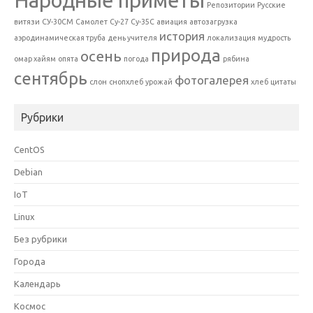
Народные приметы
Репозитории
Русские
витязи
СУ-30СМ
Самолет
Су-27
Су-35С
авиация
автозагрузка
история
аэродинамическая труба
день учителя
локализация
мудрость
природа
осень
омар хайям
опята
погода
рябина
сентябрь
фотогалерея
слон
снопхлеб
урожай
хлеб
цитаты
Рубрики
CentOS
Debian
IoT
Linux
Без рубрики
Города
Календарь
Космос