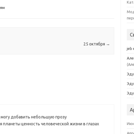
Кат
йям
Мод
пер
С
25 октября
→
jeb
Але
(Ал
Эду
Эду
Эду
А
я могу добавить небольшую прозу
Июн
я планеты ценность человеческой жизни в глазах
Апр