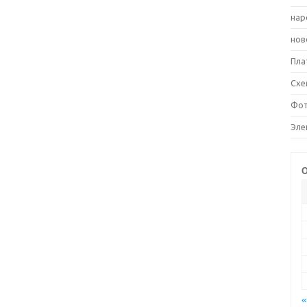
нар
нов
Пла
Схе
Фот
Эле
О
«