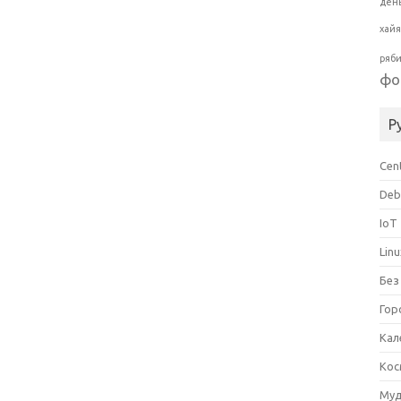
ден
хай
ряб
фо
Р
Cen
Deb
IoT
Lin
Без
Гор
Кал
Кос
Муд