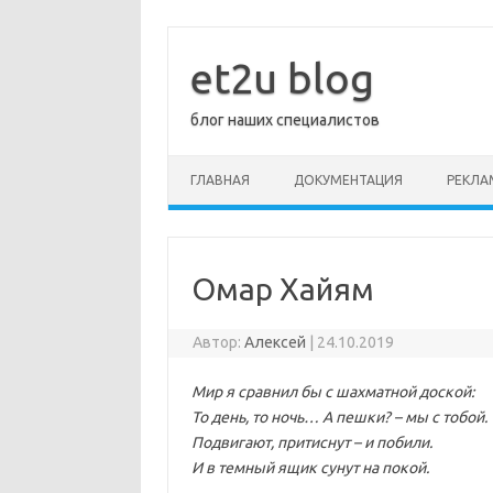
Перейти
к
содержимому
et2u blog
блог наших специалистов
ГЛАВНАЯ
ДОКУМЕНТАЦИЯ
РЕКЛА
Омар Хайям
Автор:
Алексей
|
24.10.2019
Мир я сравнил бы с шахматной доской:
То день, то ночь… А пешки? – мы с тобой.
Подвигают, притиснут – и побили.
И в темный ящик сунут на покой.