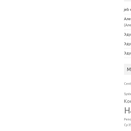
jeb
Але
(Ал
Эду
Эду
Эду
М
Cen
Sys
Ко
Н
Реп
Су-3