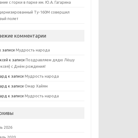
ание с горки в парке им. Ю.А. Гагарина
ернизированный Ту-160М совершил
вый полет
вежие комментарии
к записи
Мудрость народа
ксей
к записи
Поздравляем дядю Лёшу
ексея) с Днём рождения!
ард
к записи
Мудрость народа
ард
к записи
Омар Хайям
ард
к записи
Мудрость народа
рхивы
ь 2026
ель 2020