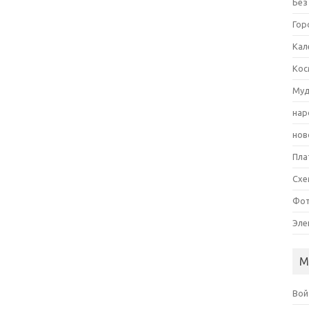
Без
Гор
Кал
Кос
Муд
нар
нов
Пла
Схе
Фот
Эле
М
Вой