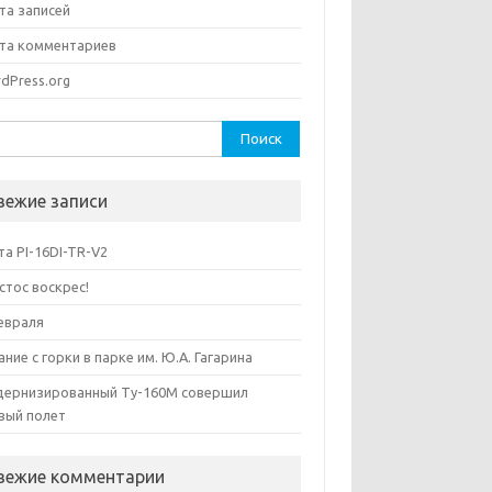
та записей
та комментариев
dPress.org
ти:
вежие записи
та PI-16DI-TR-V2
стос воскрес!
евраля
ание с горки в парке им. Ю.А. Гагарина
ернизированный Ту-160М совершил
вый полет
вежие комментарии