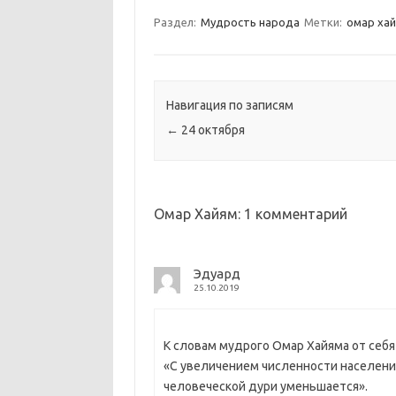
Раздел:
Мудрость народа
Метки:
омар ха
Навигация по записям
←
24 октября
Омар Хайям
: 1 комментарий
Эдуард
25.10.2019
К словам мудрого Омар Хайяма от себ
«С увеличением численности населени
человеческой дури уменьшается».