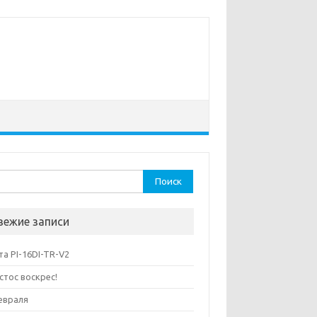
ти:
вежие записи
та PI-16DI-TR-V2
стос воскрес!
евраля