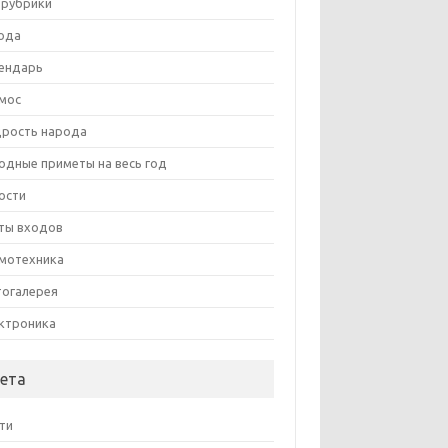
 рубрики
ода
ендарь
мос
рость народа
одные приметы на весь год
ости
ты входов
мотехника
огалерея
ктроника
ета
ти