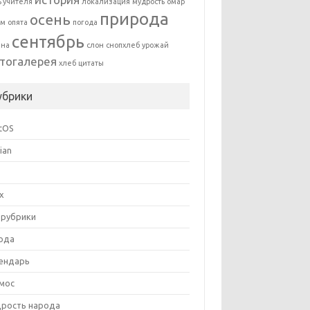
ь учителя
локализация
мудрость
омар
природа
осень
ям
опята
погода
сентябрь
ина
слон
снопхлеб
урожай
тогалерея
хлеб
цитаты
убрики
tOS
ian
ux
 рубрики
ода
ендарь
мос
рость народа