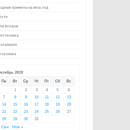
одные приметы на весь год
ости
ты входов
мотехника
огалерея
ктроника
ктябрь 2019
Пн
Вт
Ср
Чт
Пт
Сб
Вс
1
2
3
4
5
6
7
8
9
10
11
12
13
14
15
16
17
18
19
20
21
22
23
24
25
26
27
28
29
30
31
 Сен
Ноя »