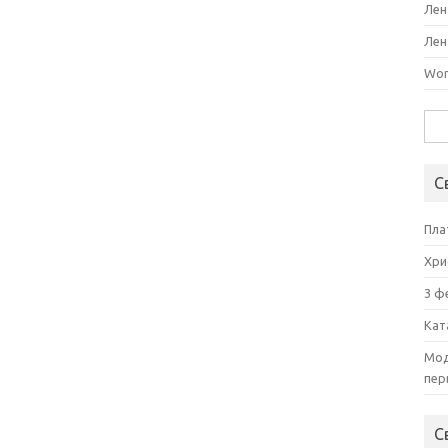
Лен
Лен
Wor
Най
С
Пла
Хри
3 ф
Кат
Мод
пер
С