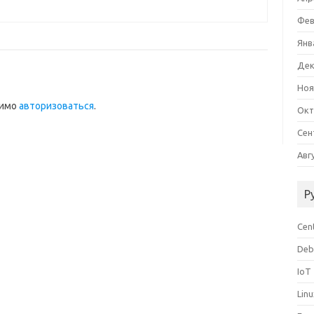
Фев
Янв
Дек
Ноя
димо
авторизоваться
.
Окт
Сен
Авг
Р
Cen
Deb
IoT
Lin