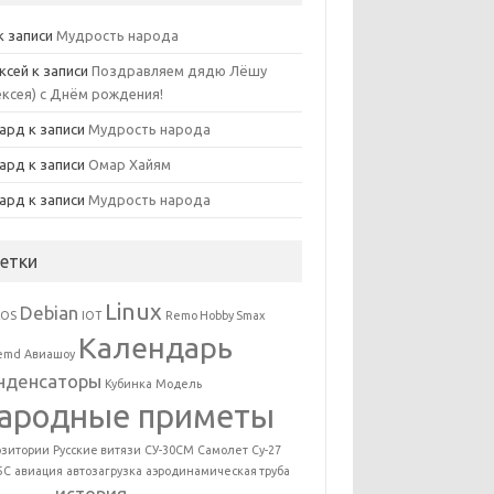
к записи
Мудрость народа
ксей
к записи
Поздравляем дядю Лёшу
ексея) с Днём рождения!
ард
к записи
Мудрость народа
ард
к записи
Омар Хайям
ард
к записи
Мудрость народа
етки
Linux
Debian
tOS
IOT
Remo Hobby Smax
Календарь
temd
Авиашоу
нденсаторы
Кубинка
Модель
ародные приметы
озитории
Русские витязи
СУ-30СМ
Самолет
Су-27
5С
авиация
автозагрузка
аэродинамическая труба
история