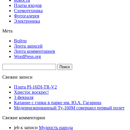
новости
Платы входов
Схемотехника
Фотогалерея
Электроника
Мета
Войти
Лента записей
Лента комментариев
WordPress.org
Найти:
Свежие записи
Плата PI-16DI-TR-V2
Христос воскрес!
3 февраля
Катание с горки в парке им. Ю.А. Гагарина
Модернизированный Ту-160М совершил первый полет
Свежие комментарии
jeb
к записи
Мудрость народа