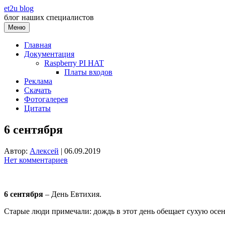
Перейти
et2u blog
к
блог наших специалистов
содержимому
Меню
Главная
Документация
Raspberry PI HAT
Платы входов
Реклама
Скачать
Фотогалерея
Цитаты
6 сентября
Автор:
Алексей
|
06.09.2019
Нет комментариев
6 сентября
– День Евтихия.
Старые люди примечали: дождь в этот день обещает сухую осе