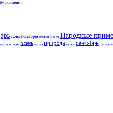
нём рождения!
Народные прим
арь
Конденсаторы
Кубинка
Модель
природа
сентябрь
осень
мар хайям
опята
погода
рябина
слон
сноп