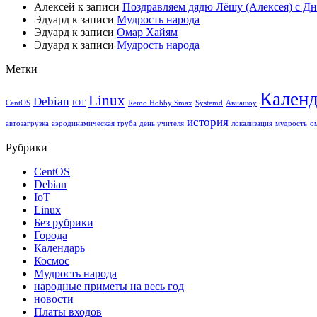
Алексей
к записи
Поздравляем дядю Лёшу (Алексея) с Д
Эдуард
к записи
Мудрость народа
Эдуард
к записи
Омар Хайям
Эдуард
к записи
Мудрость народа
Метки
Календ
Linux
Debian
CentOS
IOT
Remo Hobby Smax
Systemd
Авиашоу
история
автозагрузка
аэродинамическая труба
день учителя
локализация
мудрость
о
Рубрики
CentOS
Debian
IoT
Linux
Без рубрики
Города
Календарь
Космос
Мудрость народа
народные приметы на весь год
новости
Платы входов