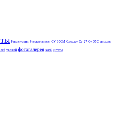
еты
Репозитории
Русские витязи
СУ-30СМ
Самолет
Су-27
Су-35С
авиация
фотогалерея
хлеб
урожай
хлеб
цитаты