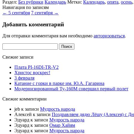
Раздел:
Без рубрики
Календарь
Метки:
Календарь
,
опята
,
осень
Навигация по записям
←
5 сентября
7 сентября
→
Добавить комментарий
Для отправки комментария вам необходимо
авторизоваться
.
Найти:
Свежие записи
Плата PI-16DI-TR-V2
Христос воскрес!
3 февраля
Катание с горки в парке им. Ю.А. Гагарина
Модернизированный Ту-160М совершил первый полет
Свежие комментарии
jeb
к записи
Мудрость народа
Алексей
к записи
Поздравляем дядю Лёшу (Алексея) с Д
Эдуард
к записи
Мудрость народа
Эдуард
к записи
Омар Хайям
Эдуард
к записи
Мудрость народа