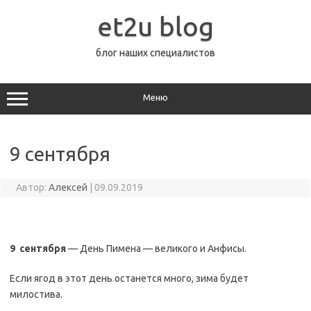
Перейти
к
et2u blog
содержимому
блог наших специалистов
Меню
9 сентября
Автор:
Алексей
|
09.09.2019
9 сентября
— День Пимена — великого и Анфисы.
Если ягод в этот день останется много, зима будет
милостива.