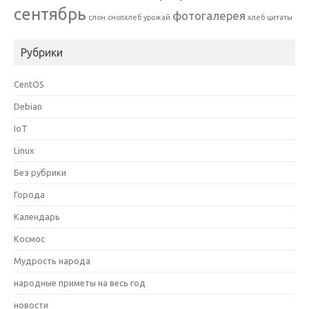
сентябрь
фотогалерея
слон
снопхлеб
урожай
хлеб
цитаты
Рубрики
CentOS
Debian
IoT
Linux
Без рубрики
Города
Календарь
Космос
Мудрость народа
народные приметы на весь год
новости