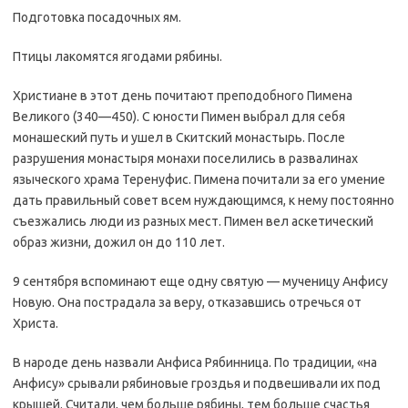
Подготовка посадочных ям.
Птицы лакомятся ягодами рябины.
Христиане в этот день почитают преподобного Пимена
Великого (340—450). С юности Пимен выбрал для себя
монашеский путь и ушел в Скитский монастырь. После
разрушения монастыря монахи поселились в развалинах
языческого храма Теренуфис. Пимена почитали за его умение
дать правильный совет всем нуждающимся, к нему постоянно
съезжались люди из разных мест. Пимен вел аскетический
образ жизни, дожил он до 110 лет.
9 сентября вспоминают еще одну святую — мученицу Анфису
Новую. Она пострадала за веру, отказавшись отречься от
Христа.
В народе день назвали Анфиса Рябинница. По традиции, «на
Анфису» срывали рябиновые гроздья и подвешивали их под
крышей. Считали, чем больше рябины, тем больше счастья