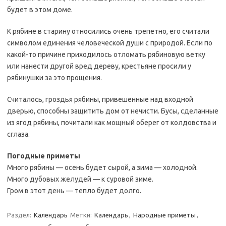
будет в этом доме.
К рябине в старину относились очень трепетно, его считали
символом единения человеческой души с природой. Если по
какой-то причине приходилось отломать рябиновую ветку
или нанести другой вред дереву, крестьяне просили у
рябинушки за это прощения.
Считалось, гроздья рябины, привешенные над входной
дверью, способны защитить дом от нечисти. Бусы, сделанные
из ягод рябины, почитали как мощный оберег от колдовства и
сглаза.
Погодные приметы
Много рябины — осень будет сырой, а зима — холодной.
Много дубовых желудей — к суровой зиме.
Гром в этот день — тепло будет долго.
Раздел:
Календарь
Метки:
Календарь
,
Народные приметы
,