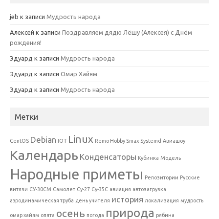
jeb
к записи
Мудрость народа
Алексей
к записи
Поздравляем дядю Лёшу (Алексея) с Днём
рождения!
Эдуард
к записи
Мудрость народа
Эдуард
к записи
Омар Хайям
Эдуард
к записи
Мудрость народа
Метки
Linux
Debian
CentOS
IOT
Remo Hobby Smax
Systemd
Авиашоу
Календарь
Конденсаторы
Кубинка
Модель
Народные приметы
Репозитории
Русские
витязи
СУ-30СМ
Самолет
Су-27
Су-35С
авиация
автозагрузка
история
аэродинамическая труба
день учителя
локализация
мудрость
природа
осень
омар хайям
опята
погода
рябина