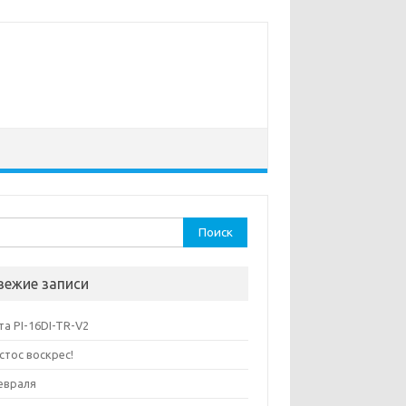
ти:
вежие записи
та PI-16DI-TR-V2
стос воскрес!
евраля