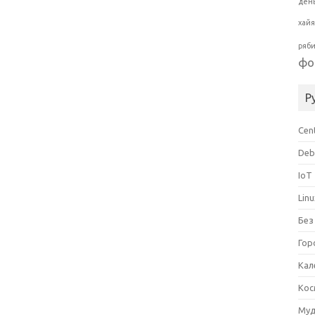
ден
хай
ряб
фо
Р
Cen
Deb
IoT
Lin
Без
Гор
Кал
Кос
Муд