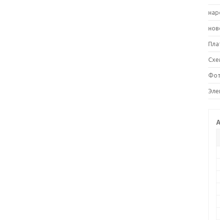
нар
нов
Пла
Схе
Фот
Эле
А