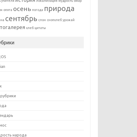
ь учителя
локализация
мудрость
омар
природа
осень
ям
опята
погода
сентябрь
ина
слон
снопхлеб
урожай
тогалерея
хлеб
цитаты
убрики
tOS
ian
ux
 рубрики
ода
ендарь
мос
рость народа