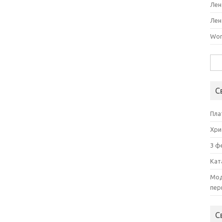
Лен
Лен
Wor
Най
С
Пла
Хри
3 ф
Кат
Мод
пер
С