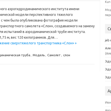
Кат
ого аэрогидродинамического института имени
Мод
мической модели перспективного тяжелого
пер
и с чем была опубликована фотография модели
ранспортного самолета «Слон», создаваемого на замену
С
ля испытаний в аэродинамической трубе института.
1,75 м, вес 120 килограммов. Для…
jeb
жение сверхтяжелого транспортника «Слон» »
Але
(Ал
динамическая труба
,
Модель
,
Самолет
,
слон
Эду
Эду
Эду
А
Июн
Апр