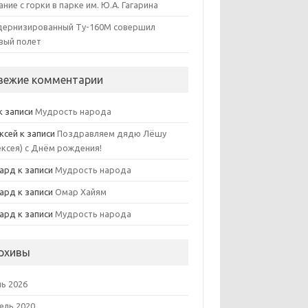
ание с горки в парке им. Ю.А. Гагарина
ернизированный Ту-160М совершил
вый полет
вежие комментарии
к записи
Мудрость народа
ксей
к записи
Поздравляем дядю Лёшу
ексея) с Днём рождения!
ард
к записи
Мудрость народа
ард
к записи
Омар Хайям
ард
к записи
Мудрость народа
рхивы
ь 2026
ель 2020