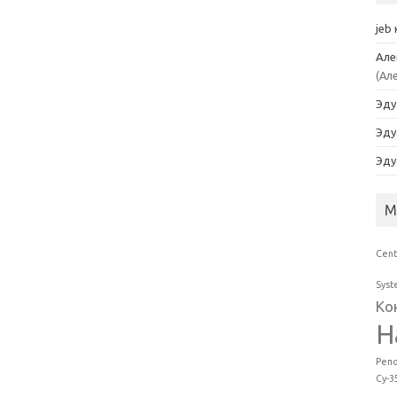
jeb
Але
(Ал
Эду
Эду
Эду
М
Cen
Sys
Ко
Н
Реп
Су-3