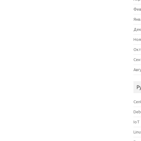
Фев
Янв
Дек
Ноя
Окт
Сен
Авг
Р
Cen
Deb
IoT
Lin