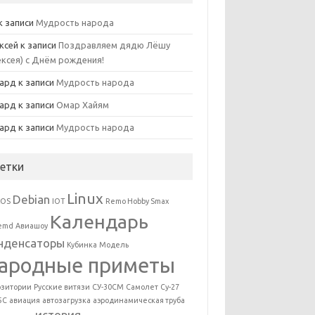
к записи
Мудрость народа
ксей
к записи
Поздравляем дядю Лёшу
ексея) с Днём рождения!
ард
к записи
Мудрость народа
ард
к записи
Омар Хайям
ард
к записи
Мудрость народа
етки
Linux
Debian
tOS
IOT
Remo Hobby Smax
Календарь
temd
Авиашоу
нденсаторы
Кубинка
Модель
ародные приметы
озитории
Русские витязи
СУ-30СМ
Самолет
Су-27
5С
авиация
автозагрузка
аэродинамическая труба
история