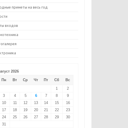
одные приметы на весь год
ости
ты входов
мотехника
огалерея
ктроника
вгуст 2026
Пн
Вт
Ср
Чт
Пт
Сб
Вс
1
2
3
4
5
6
7
8
9
10
11
12
13
14
15
16
17
18
19
20
21
22
23
24
25
26
27
28
29
30
31