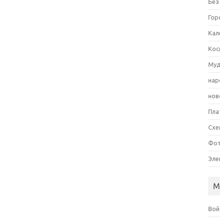
Без
Гор
Кал
Кос
Муд
нар
нов
Пла
Схе
Фот
Эле
М
Вой