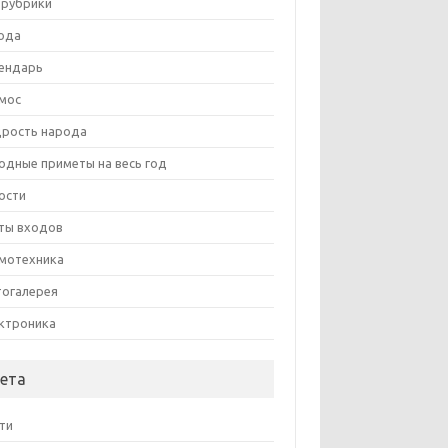
 рубрики
ода
ендарь
мос
рость народа
одные приметы на весь год
ости
ты входов
мотехника
огалерея
ктроника
ета
ти