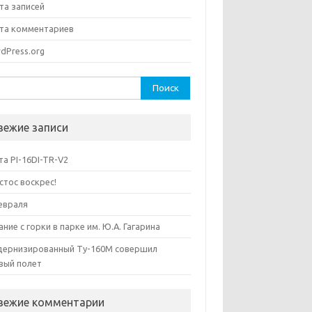
та записей
та комментариев
dPress.org
ти:
вежие записи
та PI-16DI-TR-V2
стос воскрес!
евраля
ание с горки в парке им. Ю.А. Гагарина
ернизированный Ту-160М совершил
вый полет
вежие комментарии